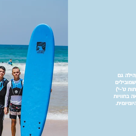
הילה גם
שמובילים
כים בגילאי 15-16 (כיתות ט'-י')
ה בחוויות
יומיומית.