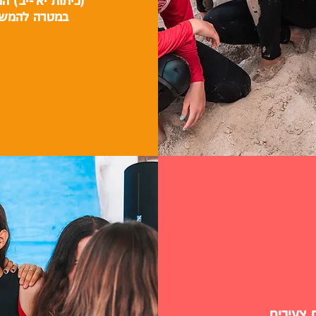
(כיתות יא'-יב') 
במטרה להמשיך
 צעירים