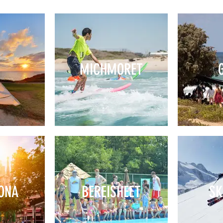
MICHMORET
ONA
BEREISHEET
S