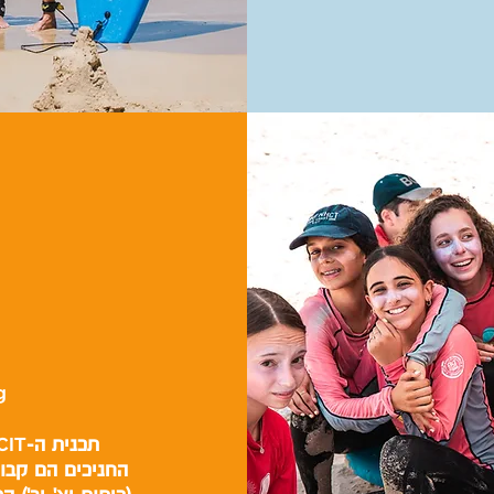
g
CIT
תכנית ה-