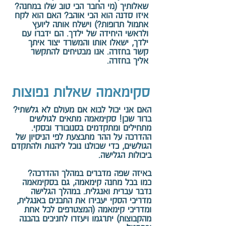
שאלותיך (מי החבר הכי טוב שלו במחנה?
איזו סדנה הוא הכי אוהב? האם הוא לקח
אתמול תרופות?) וישלח אותה ליועץ
ולראשי היחידה של ילדך. הם ידברו עם
ילדך, ישאלו אותו והמשרד יצור איתך
קשר בחזרה. אנו מבטיחים להתקשר
אליך בחזרה.
סקימאמה שאלות נפוצות
האם אני יכול לבוא אם מעולם לא גלשתי?
ברור שכן! סקימאמה מתאים לגולשים
מתחילים ומתקדמים בסנובורד ובסקי.
ההדרכה על ההר מתבצעת לפי הניסיון של
הגולשים, כדי שכולנו נוכל ליהנות ולהתקדם
ביכולות הגלישה.
באיזה שפה מדברים במהלך ההדרכה?
כמו בכל מחנה קימאמה, גם בסקימאמה
נדבר עברית ואנגלית. במהלך הגלישה
מדריכי הסקי יעבירו את התכנים באנגלית,
ומדריכי קימאמה (המצטרפים לכל אחת
מהקבוצות) יתרגמו ויעזרו לחניכים בהבנה