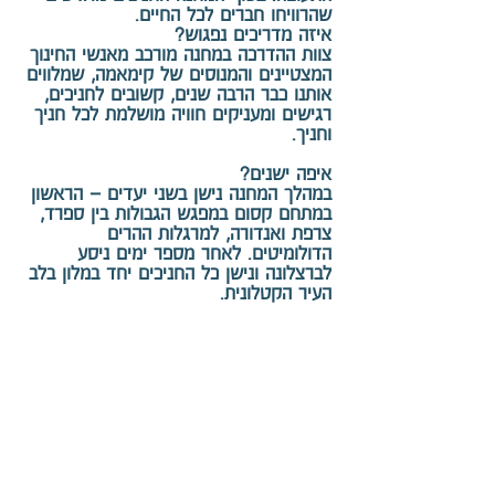
שהרוויחו חברים לכל החיים.
איזה מדריכים נפגוש?
צוות ההדרכה במחנה מורכב מאנשי החינוך
המצטיינים והמנוסים של קימאמה, שמלווים
אותנו כבר הרבה שנים, קשובים לחניכים,
רגישים ומעניקים חוויה מושלמת לכל חניך
וחניך.
איפה ישנים?
במהלך המחנה נישן בשני יעדים – הראשון
במתחם קסום במפגש הגבולות בין ספרד,
צרפת ואנדורה, למרגלות ההרים
הדולומיטים. לאחר מספר ימים ניסע
לברצלונה ונישן כל החניכים יחד במלון בלב
העיר הקטלונית.