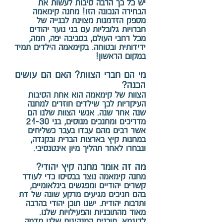
יש כל כך הרבה סיבות לעשות את
הבחירה הנכונה הזו! מחנה קימאמה
מספק הזדמנות מצוינת לבנייה של
חברויות גלובליות עם בני נוער יהודים
מכל רחבי העולם, בסביבה יפה, חמה,
ידידותית ובטוחה. בקימאמה הילדים תמיד
במקום הראשון!
מי הם חברי הצוות? האם הם עושים
הכנה?
הצוות של קימאמה הוא אחת הסיבות
העיקריות לכך שילדים חוזרים למחנה
שנה אחר שנה. אנשי הצוות שלנו הם
מדריכים ומחנכים מנוסים, בני 21-30
אשר רבים מהם עבדו בעבר כשליחים
במחנות קיץ בארצות הברית ובקנדה,
ונבחרו לאחר תהליך מיון אינטנסיבי.
מה זה אומר מחנה קיץ יהודי?
מחנה קימאמה נוצר בבסיסו כדי לעודד
קשרים יהודיים ומפגשים בינלאומיים,
בהם חניכים מגיעים מרקע שונה של דת
ותרבות יהודית. ישנו תוכן יהודי בהרבה
מאוד מהתוכניות והפעילויות שלנו.
לדוגמא, תוכנית המנהיגות שלנו מדמה