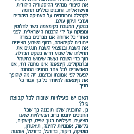
את סיפורי מנהיגי ההיסטוריה היהודית
והישראלית. התכנים כוללים תרומה
לקהילה ומבוססים על האתיקה היהודית
וערכי תיקון עולם.
בנוסף, המטבח בקימאמה כשר לחלוטין
ומפוקח על ידי הרבנות הישראלית. לפני
ואחרי כל ארוחה אנו מברכים בצורה
ייחודית לקימאמה, בסוף השבוע מציינים
את השבת ובמוצאי השבת חוגגים את
תחילתו של שבוע חדש בטקס הבדלה.
תוך כדי השבת נעשה שימוש בחשמל
וברמקולים. קימאמה אינו מחנה דתי, אנו
מאפשרים לכל אחד מחניכי המחנה
לפעול לפי אמונתו וכרצונו. זה מה שהופך
את קימאמה למיוחד כל כך עבור כל
חניך.
האם יש פעילויות שונות לכל קבוצת
גיל?
כן. התוכנית שלנו תוכננה כך שכל
החניכים יתנסו ברוב הפעילויות שאנו
מציעים. פעילויות כגון: שייט, קיאקים,
גלישה, אומנויות לחימה, תיאטרון,
מוסיקה, ריקוד, כדורגל, כדורסל, אומנות