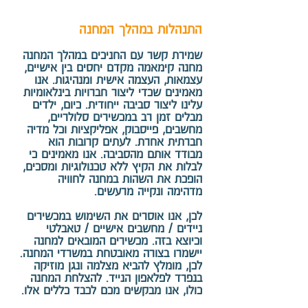
התנהלות במהלך המחנה
שמירת קשר עם החניכים במהלך המחנה
מחנה קימאמה מקדם יחסים בין אישיים,
עצמאות, העצמה אישית ומנהיגות. אנו
מאמינים שכדי ליצור חברויות בינלאומיות
עלינו ליצור סביבה ייחודית. כיום, ילדים
מבלים זמן רב במכשירים סלולריים,
מחשבים, פייסבוק, אפליקציות וכל מדיה
חברתית אחרת. לעתים קרובות הוא
מבודד אותם מהסביבה. אנו מאמינים כי
לבלות את הקיץ ללא טכנולוגיות ומסכים,
הופכת את השהות במחנה לחוויה
מדהימה ונקייה מרעשים.
לכן, אנו אוסרים את השימוש במכשירים
ניידים / מחשבים אישיים / טאבלטי
וכיוצא בזה. מכשירים המובאים למחנה
יישמרו בצורה מאובטחת במשרדי המחנה.
לכן, מומלץ להביא מצלמה ונגן מוזיקה
בנפרד לפלאפון הנייד. להצלחת המחנה
כולו, אנו מבקשים מכם לכבד כללים אלו.