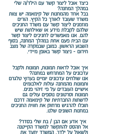
כיצד אוכל ליצור קשר עם הילד/ה שלי
במהלך המחנה?
בכל אחד מהמחנות של קימאמה יש צוות
משרד שעובד לאורך כל הקיץ. הורים
מוזמנים ליצור קשר עם משרד החניכים
שלהם לקבלת מידע או שאילתות שיש
להם. אנו מאפשרים לחניכים ליצור קשר
עם הבית פעם אחת במהלך המחנה, בסוף
השבוע הראשון. כמובן שבמקרה של מצב
חירום - ניצור קשר באופן מיידי.
איך אוכל לראות תמונות, תמונות ולקבל
עדכונים על המתרחש במחנה?
אנו שולחים עדכונים יומיים בערוץ טלגרם
ותמונות מהמחנה עולות לאלבומים
אישיים העובדים על פי זיהוי פנים.
תמונות וסרטונים נוספים עולים גם
לרשתות החברתיות של קימאמה דרכם
תוכלו להרגיש מרחוק את חווית החניכים
במחנות השונים שלנו.
איך אדע אם הבן / בת שלי בסדר?
אל תהסס להתקשר למשרד הקייטנה
ולשאול על ילדך. המשרד יתעד את