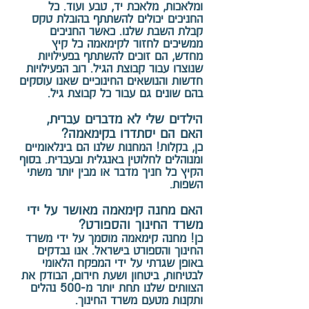
ומלאכות, מלאכת יד, טבע ועוד. כל
החניכים יכולים להשתתף בהובלת טקס
קבלת השבת שלנו. כאשר החניכים
ממשיכים לחזור לקימאמה כל קיץ
מחדש, הם זוכים להשתתף בפעילויות
שנוצרו עבור קבוצת הגיל. רוב הפעילויות
חדשות והנושאים החינוכיים שאנו עוסקים
בהם שונים גם עבור כל קבוצת גיל.
הילדים שלי לא מדברים עברית,
האם הם יסתדרו בקימאמה?
כן, בקלות! המחנות שלנו הם בינלאומיים
ומנוהלים לחלוטין באנגלית ובעברית. בסוף
הקיץ כל חניך מדבר או מבין יותר משתי
השפות.
האם מחנה קימאמה מאושר על ידי
משרד החינוך והספורט?
כן! מחנה קימאמה מוסמך על ידי משרד
החינוך והספורט בישראל. אנו נבדקים
באופן שגרתי על ידי המפקח הלאומי
לבטיחות, ביטחון ושעת חירום, הבודק את
הצוותים שלנו תחת יותר מ-500 נהלים
ותקנות מטעם משרד החינוך.