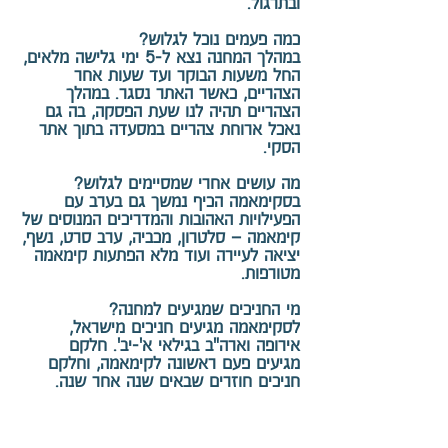
ובתרגול.
כמה פעמים נוכל לגלוש?
במהלך המחנה נצא ל-5 ימי גלישה מלאים,
החל משעות הבוקר ועד שעות אחר
הצהריים, כאשר האתר נסגר. במהלך
הצהריים תהיה לנו שעת הפסקה, בה גם
נאכל ארוחת צהריים במסעדה בתוך אתר
הסקי.
מה עושים אחרי שמסיימים לגלוש?
בסקימאמה הכיף נמשך גם בערב עם
הפעילויות האהובות והמדריכים המנוסים של
קימאמה – סלטרון, מכביה, ערב סרט, נשף,
יציאה לעיירה ועוד מלא הפתעות קימאמה
מטורפות.
מי החניכים שמגיעים למחנה?
לסקימאמה מגיעים חניכים מישראל,
אירופה וארה"ב בגילאי א'-יב'. חלקם
מגיעים פעם ראשונה לקימאמה, וחלקם
חניכים חוזרים שבאים שנה אחר שנה.