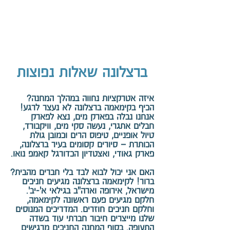
ברצלונה שאלות נפוצות
איזה אטרקציות נחווה במהלך המחנה?
הכיף בקימאמה ברצלונה לא נעצר לרגע!
אנחנו נבלה בפארק מים, נצא לפארק
חבלים אתגרי, נעשה סקי מים, וויקבורד,
טיול אופניים, טיפוס הרים וכמובן גולת
הכותרת – סיורים קסומים בעיר ברצלונה,
פארק גאודי, ואצטדיון הכדורגל קאמפ נואו.
האם אני יכול לבוא לבד בלי חברים מהבית?
ברור! לקימאמה ברצלונה מגיעים חניכים
מישראל, אירופה וארה"ב בגילאי א'-יב'.
חלקם מגיעים פעם ראשונה לקימאמה,
וחלקם חניכים חוזרים. המדריכים המנוסים
שלנו מייצרים חיבור חברתי עוד בשדה
התעופה. בסוף המחנה החניכים מרגישים