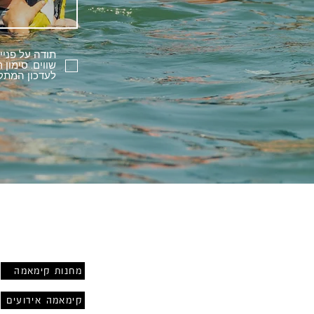
תודה על פניי
שווים. סימון
לעדכון המת.
שירות
מחנות קימאמה
קימאמה אירועים