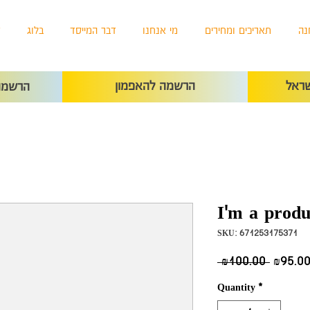
נה
תאריכים ומחירים
מי אנחנו
דבר המייסד
בלוג
ד
ראל
הרשמה להאפמון
הרשמה 
I'm a produ
SKU: 671253175371
Regular
 ₪100.00 
₪95.0
Price
Quantity
*