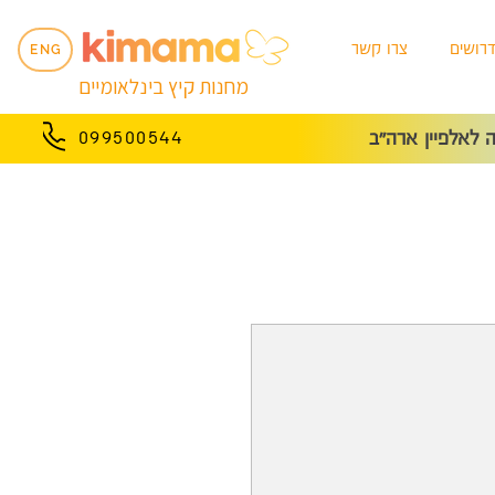
רושים
צרו קשר
ENG
מחנות קיץ בינלאומיים
לאלפיין ארה״ב
099500544