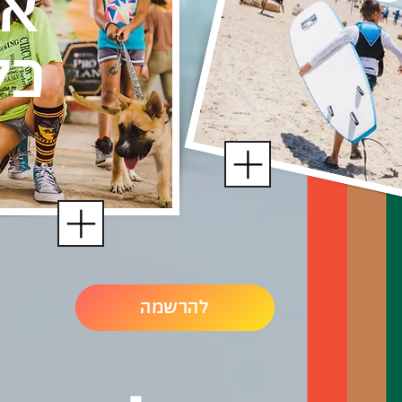
אי
כל
להרשמה