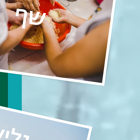
שף
גלי