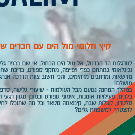
קיץ חלומי מול הים עם חברים 
למרגלות הר הכרמל, אל מול הים הכחול, אי שם בכפר גלי
ובינלאומי במתחם כפרי ויפייפה, מתקני ספורט, בריכת שחי
מדשאות ומרחבים מדהימים, והכי חשוב צוות הדרכה אנרג
מושלם!
במהלך המחנה נטעם מכל העולמות - שיעורי גלישה, סדנאו
כלבים, פעילויות אומנות, אימוני ספורט וכמובן מגוון רגע
סלטרון, קבלות שבת, קימאמה סטאר וכל מה שתוכלו לחלום
להצטרף למשפחת גלים?