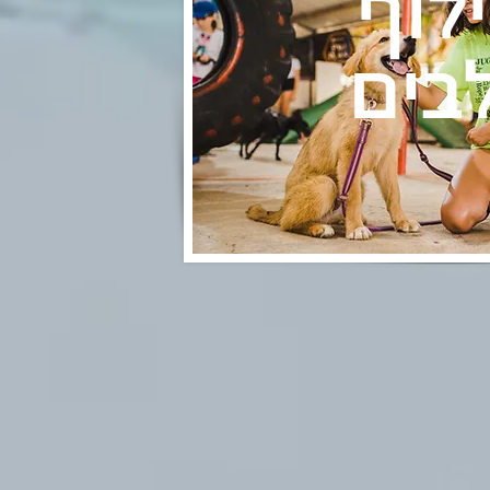
לוף
בים