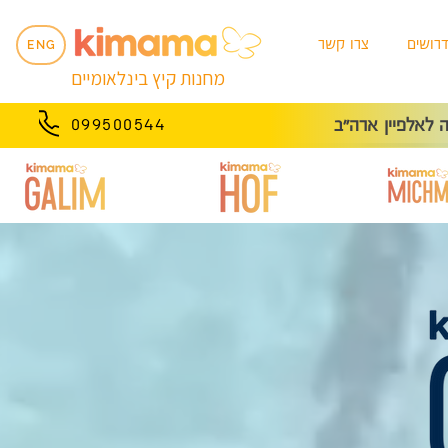
רושים
צרו קשר
ENG
מחנות קיץ בינלאומיים
לאלפיין ארה״ב
099500544