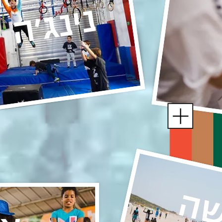
נינג׳ה
שה