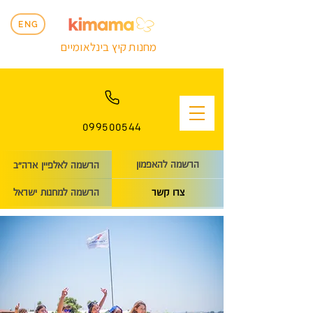
ENG
מחנות קיץ בינלאומיים
099500544
הרשמה להאפמון
הרשמה לאלפיין ארה״ב
הרשמה למחנות ישראל
צרו קשר