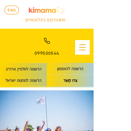
ENG
מחנות קיץ בינלאומיים
099500544
הרשמה להאפמון
הרשמה לאלפיין ארה״ב
הרשמה למחנות ישראל
צרו קשר