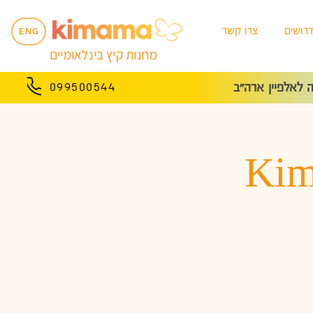
רושים
צרו קשר
ENG
מחנות קיץ בינלאומיים
לאלפיין ארה״ב
099500544
Kim