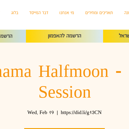
נה
תאריכים ומחירים
מי אנחנו
דבר המייסד
בלוג
ד
ראל
הרשמה להאפמון
הרשמה 
ama Halfmoon - 
Session
Wed, Feb 19
  |  
https://did.li/g13CN