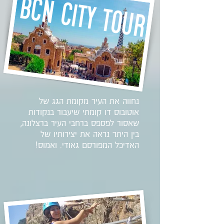
bcn city tour
נחווה את העיר מקומת הגג של
אוטובוס דו קומתי שיעבור בנקודות
שאסור לפספס ברחבי העיר ברצלונה,
בין היתר נראה את יצירותיו של
האדיכל המפורסם גאודי. ואמוס!