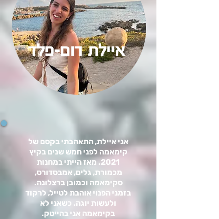
איילת רום-פלד
אני איילת, התאהבתי בקסם של
קימאמה לפני חמש שנים בקיץ
2021. מאז הייתי במחנות
מכמורת, גלים, אמבסדורס,
סקימאמה וכמובן ברצלונה.
בזמני הפנוי אוהבת לטייל, לרקוד
ולעשות יוגה. כשאני לא
בקימאמה אני בהייטק.