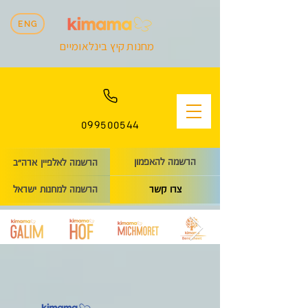
ENG
מחנות קיץ בינלאומיים
099500544
הרשמה להאפמון
הרשמה לאלפיין ארה״ב
הרשמה למחנות ישראל
צרו קשר