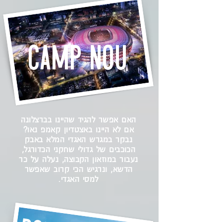
camp
nou
האם אפשר להגיד שהיינו בברצלונה
אם לא היינו באצטדיון קאמפ נאו?
נבקר במגרש האגדי המלא באבק
הכוכבים של גדולי שחקני הכדורגל,
נעבור במוזאון הקבוצה, נעלה על כר
הדשא, ונרגיש הכי קרוב שאפשר
למסי האגדי.