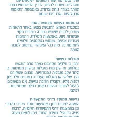
אתר נגיש הוא אתר המאפשר לאנשים עם
מוגבלויות שונות לגלוש, להבין ולהשתמש בתכני
האתר בצורה נוחה וברורה, באמצעות התאמות
טכנולוגיות וארגוניות שונות.
התאמות נגישות שבוצעו באתר
במסגרת מאמצי ההנגשה בוצעו באתר התאמות
שונות, לרבות שימוש במבנה כותרות תקני
אפשרות ניווט באמצעות מקלדת, התאמות
ניגודיות צבעים, שימוש בטקסטים חלופיים
לתמונות כל זאת ככל האפשר ובהתאם למבנה
האתר.
מגבלות נגישות
ייתכן כי חלקים מסוימים באתר טרם הונגשו
במלואם או שקיימות מגבלות נגישות מסוימות, בין
היתר עקב מגבלות טכנולוגיות, תכנים שמקורם
בצד שלישי או מגבלות מערכת. במקרים אלו ניתן
לפנות אלינו לקבלת חלופה נגישה. אנו ממשיכים
לפעול לשיפור נגישות האתר כחלק ממחויבותנו
לנושא.
נגישות המוקד ודרכי התקשרות
המענה לפניות ניתן באמצעות מוקד שירות טלפוני
וכן באמצעות דרכי התקשרות חלופיות, לרבות
פנייה בדוא״ל. במידת הצורך ניתן לתאם מענה