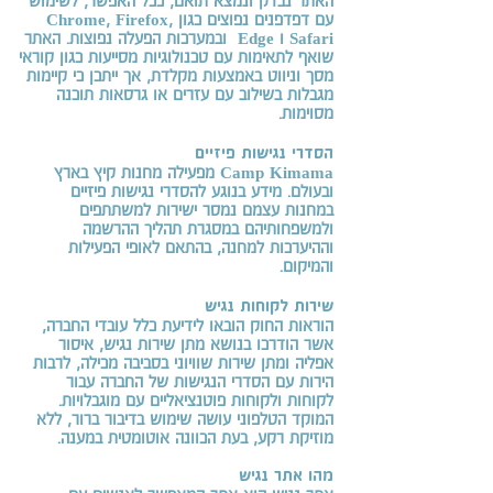
האתר נבדק ונמצא תואם, ככל האפשר, לשימוש
עם דפדפנים נפוצים כגון Chrome, Firefox,
Safari ו Edge ובמערכות הפעלה נפוצות. האתר
שואף לתאימות עם טכנולוגיות מסייעות כגון קוראי
מסך וניווט באמצעות מקלדת, אך ייתכן כי קיימות
מגבלות בשילוב עם עזרים או גרסאות תוכנה
מסוימות.
הסדרי נגישות פיזיים
Camp Kimama מפעילה מחנות קיץ בארץ
ובעולם. מידע בנוגע להסדרי נגישות פיזיים
במחנות עצמם נמסר ישירות למשתתפים
ולמשפחותיהם במסגרת תהליך ההרשמה
וההיערכות למחנה, בהתאם לאופי הפעילות
והמיקום.
שירות לקוחות נגיש
הוראות החוק הובאו לידיעת כלל עובדי החברה,
אשר הודרכו בנושא מתן שירות נגיש, איסור
אפליה ומתן שירות שוויוני בסביבה מכילה, לרבות
הירות עם הסדרי הנגישות של החברה עבור
לקוחות ולקוחות פוטנציאליים עם מוגבלויות.
המוקד הטלפוני עושה שימוש בדיבור ברור, ללא
מוזיקת רקע, בעת הכוונה אוטומטית במענה.
מהו אתר נגיש