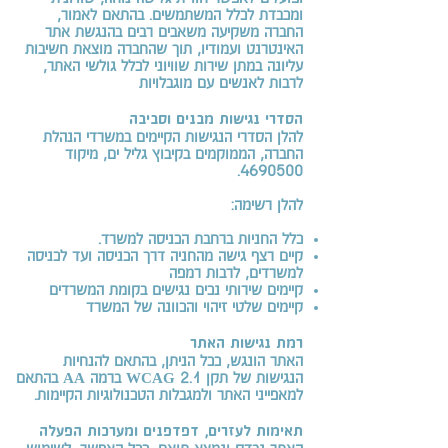
ומכבדת לכלל המשתמשים. בהתאם לאמור,
החברה משקיעה משאבים רבים בהנגשת אתר
האינטרנט ועמודיו, תוך שהחברה מוצאת חשיבות
עליונה במתן שירות שוויוני לכלל גולשי האתר,
לרבות לאנשים עם מוגבלויות
הסדרי נגישות מבנים וסביבה
להלן הסדרי הנגישות הקיימים במשרדי הנהלת
החברה, הממוקמים בקיבוץ גליל ים, מיקוד
4690500.
להלן רשימה:
כלל החניות ברחבת הכניסה למשרד.
קיים רצף גישה מהחניה דרך הכניסה ועד לכניסה
למשרדים, לרבות רמפה
קיימים שירותי נכים נגישים בקומת המשרדים
קיימים שלטי זיהוי והכוונה של המשרד
רמת נגישות האתר
האתר הונגש, ככל הניתן, בהתאם להנחיות
הנגישות של תקן WCAG 2.1 ברמה AA בהתאם
למאפייני האתר ולמגבלות הטכנולוגיות הקיימות.
תאימות לעזרים, דפדפנים ומערכות הפעלה