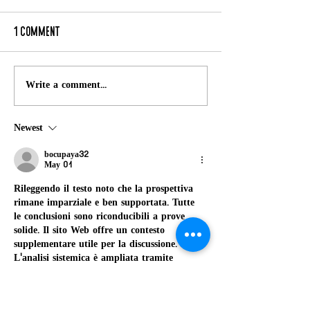
1 Comment
Write a comment...
ומזג אויר מושלם –
קיץ‭ ‬בסגנון‭ ‬אחר‭:‬ חוויה‭ ‬קסומה‭
 קיץ לילדים ונוער
‬בקאמפ‭ ‬קימאמה
בישראל
Newest
bocupaya32
May 01
Rileggendo il testo noto che la prospettiva 
rimane imparziale e ben supportata. Tutte 
le conclusioni sono riconducibili a prove 
solide. Il sito Web offre un contesto 
supplementare utile per la discussione. 
L'analisi sistemica è ampliata tramite 
piattaforme internet interattive.